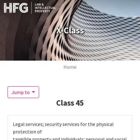
Skip to main content
X-Class
Breadcrumb
Home
Jump to
Class
45
Legal services; security services for the physical
protection of
tangible property and individuals; personal and social