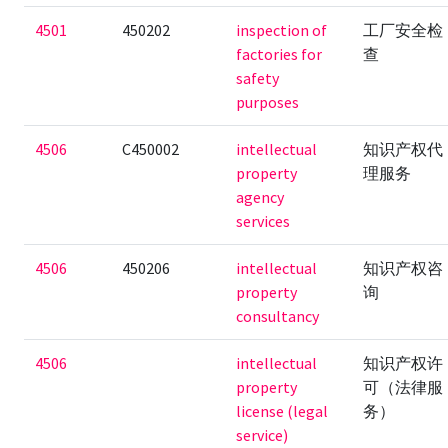
4501
450202
inspection of
工厂安全检
factories for
查
safety
purposes
4506
C450002
intellectual
知识产权代
property
理服务
agency
services
4506
450206
intellectual
知识产权咨
property
询
consultancy
4506
intellectual
知识产权许
property
可（法律服
license (legal
务）
service)