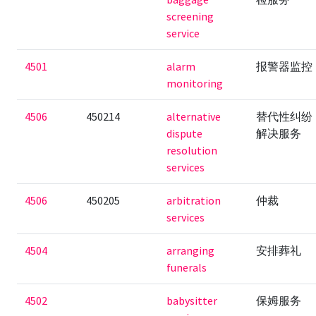
screening
service
4501
alarm
报警器监控
monitoring
4506
450214
alternative
替代性纠纷
dispute
解决服务
resolution
services
4506
450205
arbitration
仲裁
services
4504
arranging
安排葬礼
funerals
4502
babysitter
保姆服务