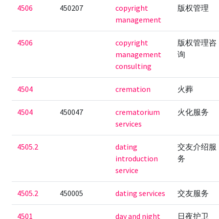
4506
450207
copyright
版权管理
management
4506
copyright
版权管理咨
management
询
consulting
4504
cremation
火葬
4504
450047
crematorium
火化服务
services
4505.2
dating
交友介绍服
introduction
务
service
4505.2
450005
dating services
交友服务
4501
day and night
日夜护卫