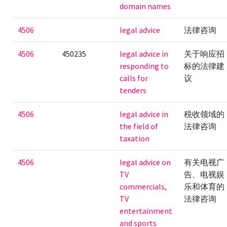
domain names
4506
legal advice
法律咨询
4506
450235
legal advice in
关于响应招
responding to
标的法律建
calls for
议
tenders
4506
legal advice in
税收领域的
the field of
法律咨询
taxation
4506
legal advice on
有关电视广
TV
告、电视娱
commercials,
乐和体育的
TV
法律咨询
entertainment
and sports