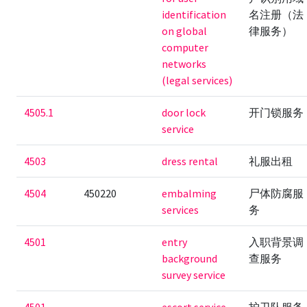
identification
名注册（法
on global
律服务）
computer
networks
(legal services)
4505.1
door lock
开门锁服务
service
4503
dress rental
礼服出租
4504
450220
embalming
尸体防腐服
services
务
4501
entry
入职背景调
background
查服务
survey service