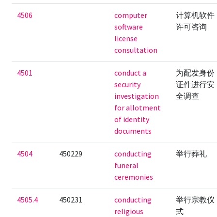
4506
computer
计算机软件
software
许可咨询
license
consultation
4501
conduct a
为配发身份
security
证件进行安
investigation
全调查
for allotment
of identity
documents
4504
450229
conducting
举行葬礼
funeral
ceremonies
4505.4
450231
conducting
举行宗教仪
religious
式