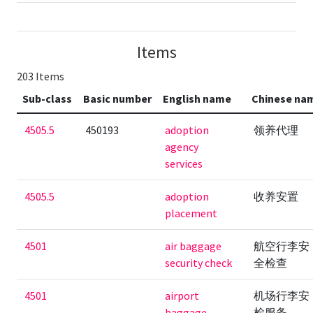
Items
203 Items
Sub-class
Basic number
English name
Chinese na
4505.5
450193
adoption
领养代理
agency
services
4505.5
adoption
收养安置
placement
4501
air baggage
航空行李安
security check
全检查
4501
airport
机场行李安
baggage
检服务