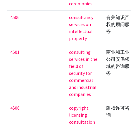
ceremonies
4506
consultancy
有关知识产
services on
权的顾问服
intellectual
务
property
4501
consulting
商业和工业
services in the
公司安保领
field of
域的咨询服
security for
务
commercial
and industrial
companies
4506
copyright
版权许可咨
licensing
询
consultation