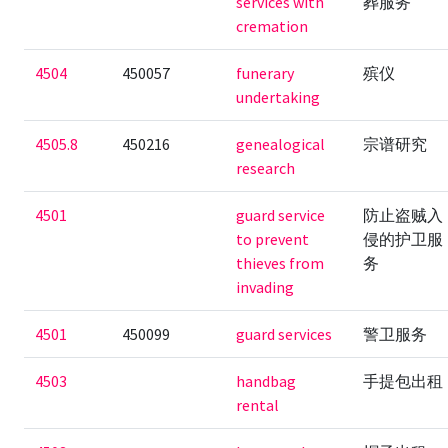
services with
葬服务
cremation
4504
450057
funerary
殡仪
undertaking
4505.8
450216
genealogical
宗谱研究
research
4501
guard service
防止盗贼入
to prevent
侵的护卫服
thieves from
务
invading
4501
450099
guard services
警卫服务
4503
handbag
手提包出租
rental