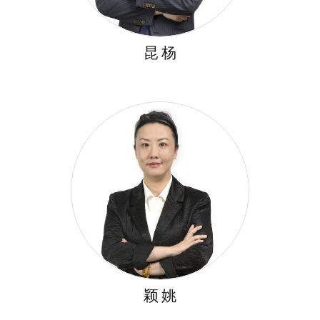
昆 杨
颖 姚