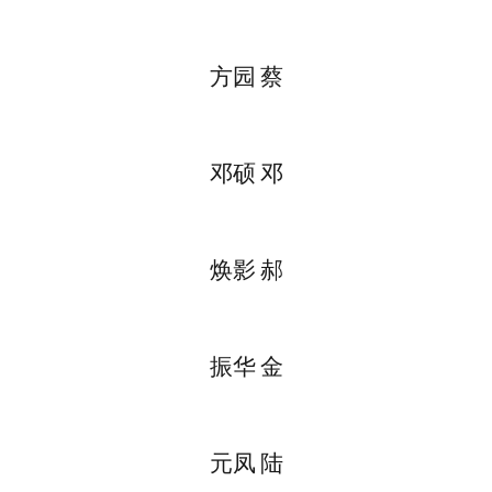
方园 蔡
邓硕 邓
焕影 郝
振华 金
元凤 陆