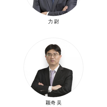
力 尉
颖奇 吴