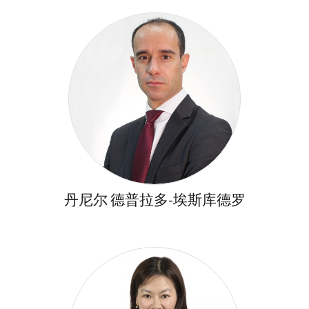
丹尼尔 德普拉多-埃斯库德罗