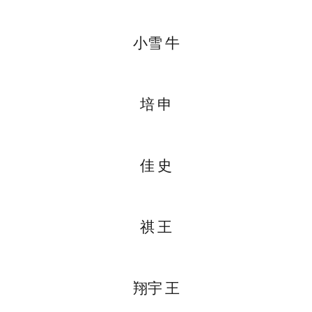
小雪 牛
培 申
佳 史
祺 王
翔宇 王