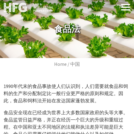
Skip to main content
食品法
Image
Breadcrumb
Home
中国
1990年代末的食品事故使人们认识到，人们需要就食品和饲
料的生产和分配制定比一般行业更严格的原则和规定。因
此，食品和饲料法开始在发达国家蓬勃发展。
食品安全现在已经成为世界上大多数国家政府的头等大事。
食品监管日益严格，并正在经历一个巨大的升级和重组过
程。在中国和亚太不同地区的法规和执法差异可能是巨大