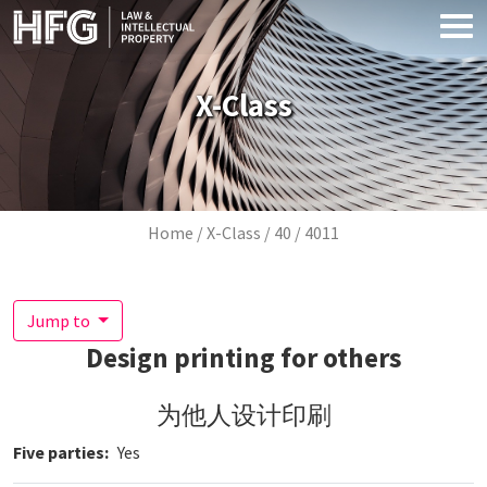
Skip to main content
X-Class
Breadcrumb
Home
X-Class
40
4011
Jump to
Design printing for others
为他人设计印刷
Five parties
Yes