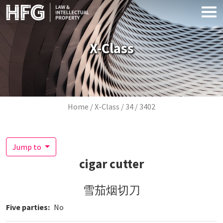
Skip to main content
X-Class
Breadcrumb
Home
X-Class
34
3402
Jump to
cigar cutter
雪茄烟切刀
Five parties
No