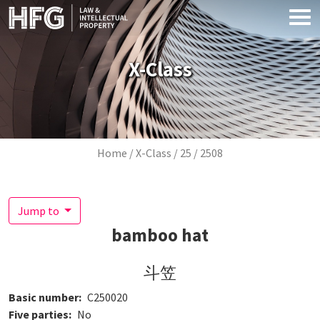
Skip to main content
X-Class
Breadcrumb
Home
X-Class
25
2508
Jump to
bamboo hat
斗笠
Basic number
C250020
Five parties
No