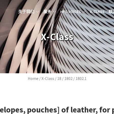
MAIN NAVIGATION ZH
关于我们
服务
HFG VOICES
X-CLASS
联
X-Class
Breadcrumb
Home
X-Class
18
1802
1802.1
elopes, pouches] of leather, for