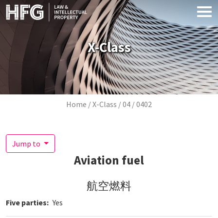
Skip to main content
X-Class
Breadcrumb
Home
X-Class
04
0402
Jump to
Aviation fuel
航空燃料
Five parties
Yes