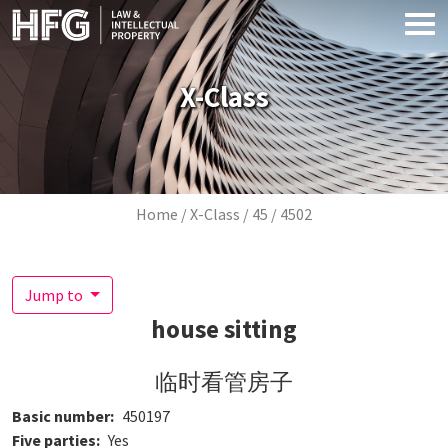
Skip to main content
X-Class
Breadcrumb
Home
X-Class
45
4502
Jump to
house sitting
临时看管房子
Basic number
450197
Five parties
Yes