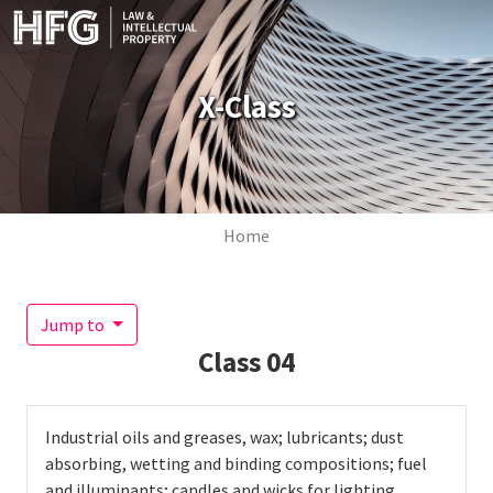
Skip to main content
X-Class
Breadcrumb
Home
Jump to
Class
04
Industrial oils and greases, wax; lubricants; dust
absorbing, wetting and binding compositions; fuel
and illuminants; candles and wicks for lighting