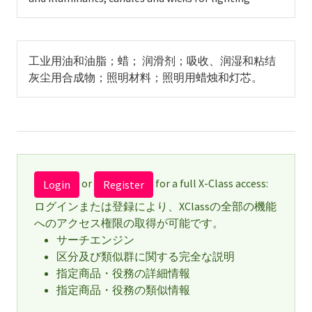
工业用油和油脂；蜡； 润滑剂；吸收、润湿和粘结
灰尘用合成物；照明材料；照明用蜡烛和灯芯。
or
for a full X-Class access:
Login
Register
ログインまたは登録により、XClassの全部の機能
へのアクセス権限の取得が可能です。
サーチエンジン
区分及び類似群に関する完全な説明
指定商品・役務の詳細情報
指定商品・役務の類似情報