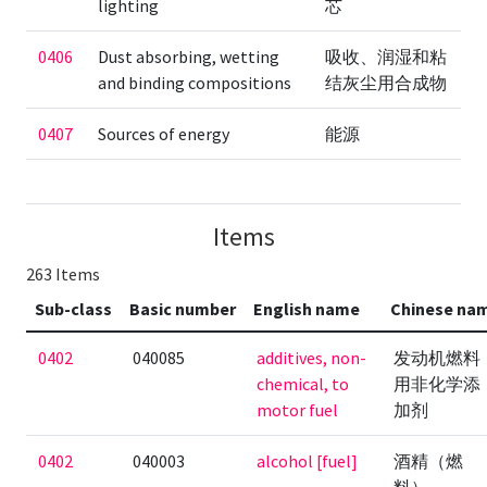
lighting
芯
0406
Dust absorbing, wetting
吸收、润湿和粘
and binding compositions
结灰尘用合成物
0407
Sources of energy
能源
Items
263 Items
Sub-class
Basic number
English name
Chinese na
0402
040085
additives, non-
发动机燃料
chemical, to
用非化学添
motor fuel
加剂
0402
040003
alcohol [fuel]
酒精（燃