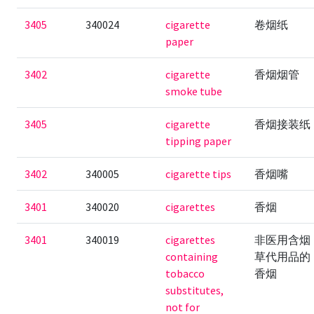
3405
340024
cigarette
卷烟纸
paper
3402
cigarette
香烟烟管
smoke tube
3405
cigarette
香烟接装纸
tipping paper
3402
340005
cigarette tips
香烟嘴
3401
340020
cigarettes
香烟
3401
340019
cigarettes
非医用含烟
containing
草代用品的
tobacco
香烟
substitutes,
not for