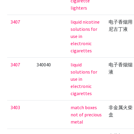
cigarette
lighters
3407
liquid nicotine
电子香烟用
solutions for
尼古丁液
use in
electronic
cigarettes
3407
340040
liquid
电子香烟烟
solutions for
液
use in
electronic
cigarettes
3403
match boxes
非金属火柴
not of precious
盒
metal