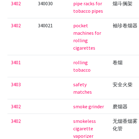
3402
340030
pipe racks for
烟斗搁架
tobacco pipes
3402
340021
pocket
袖珍卷烟器
machines for
rolling
cigarettes
3401
rolling
卷烟
tobacco
3403
safety
安全火柴
matches
3402
smoke grinder
磨烟器
3402
smokeless
无烟香烟雾
cigarette
化管
vaporizer