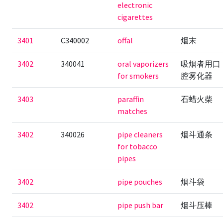
electronic
cigarettes
3401
C340002
offal
烟末
3402
340041
oral vaporizers
吸烟者用口
for smokers
腔雾化器
3403
paraffin
石蜡火柴
matches
3402
340026
pipe cleaners
烟斗通条
for tobacco
pipes
3402
pipe pouches
烟斗袋
3402
pipe push bar
烟斗压棒