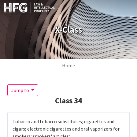
Skip to main content
X-Class
Breadcrumb
Home
Jump to
Class
34
Tobacco and tobacco substitutes; cigarettes and
cigars; electronic cigarettes and oral vaporizers for
smokers; smokers' articles;