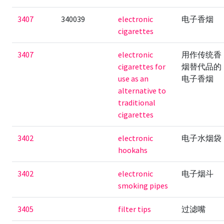
3407
340039
electronic
电子香烟
cigarettes
3407
electronic
用作传统香
cigarettes for
烟替代品的
use as an
电子香烟
alternative to
traditional
cigarettes
3402
electronic
电子水烟袋
hookahs
3402
electronic
电子烟斗
smoking pipes
3405
filter tips
过滤嘴