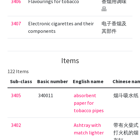
3406
Flavourings for tobacco
香烟用调味
品
3407
Electronic cigarettes and their
电子香烟及
components
其部件
Items
122 Items
Sub-class
Basic number
English name
Chinese na
3405
340011
absorbent
烟斗吸水纸
paper for
tobacco pipes
3402
Ashtray with
带有火柴式
match lighter
打火机的烟