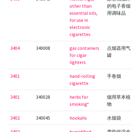
other than
的电子香烟
essential oils,
用调味品
for use in
electronic
cigarettes
3404
340008
gas containers
点烟器用气
for cigar
罐
lighters
3401
hand-rolling
手卷烟
cigarette
3401
340028
herbs for
烟用草本植
smoking*
物
3402
340045
hookahs
水烟袋
3402
humidified
雪茄保湿盒