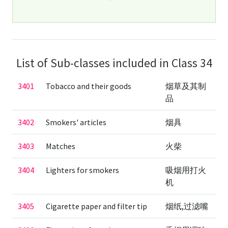
List of Sub-classes included in Class 34
3401
Tobacco and their goods
烟草及其制
品
3402
Smokers' articles
烟具
3403
Matches
火柴
3404
Lighters for smokers
吸烟用打火
机
3405
Cigarette paper and filter tip
烟纸,过滤嘴