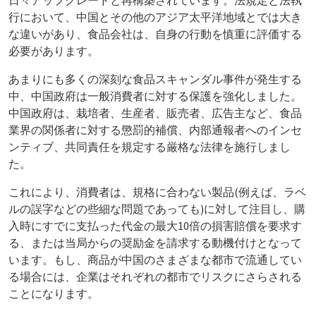
日々アップグレードと再構築されています。法規定と法執
行において、中国とその他のアジア太平洋地域とでは大き
な違いがあり、食品会社は、自身の行動を慎重に評価する
必要があります。
あまりにも多くの深刻な食品スキャンダル事件が発生する
中、中国政府は一般消費者に対する保護を強化しました。
中国政府は、栽培者、生産者、販売者、広告主など、食品
業界の関係者に対する懲罰的補償、内部通報者へのインセ
ンティブ、共同責任を規定する厳格な法律を施行しまし
た。
これにより、消費者は、規格に合わない製品(例えば、ラベ
ルの誤字などの些細な問題であっても)に対して注目し、購
入時にすでに支払った代金の最大10倍の損害賠償を要求す
る、または当局からの奨励金を請求する動機付けとなって
います。もし、商品が中国のさまざまな都市で流通してい
る場合には、企業はそれぞれの都市でリスクにさらされる
ことになります。