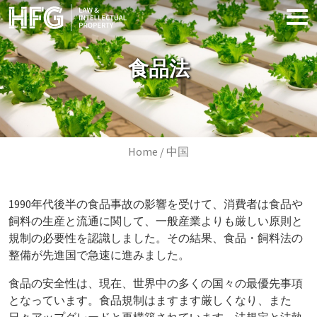
Skip to main content
食品法
Image
Breadcrumb
Home
中国
1990年代後半の食品事故の影響を受けて、消費者は食品や
飼料の生産と流通に関して、一般産業よりも厳しい原則と
規制の必要性を認識しました。その結果、食品・飼料法の
整備が先進国で急速に進みました。
食品の安全性は、現在、世界中の多くの国々の最優先事項
となっています。食品規制はますます厳しくなり、また