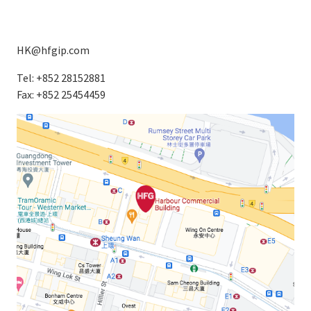
HK@hfgip.com
Tel: +852 28152881
Fax: +852 25454459
Image