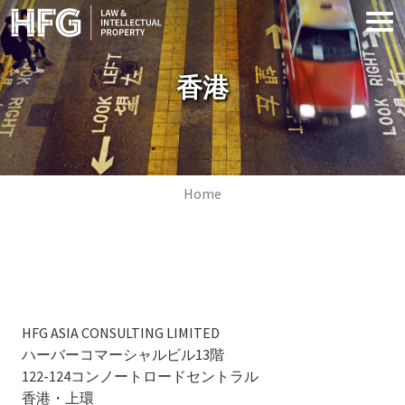
Skip to main content
香港
Image
Breadcrumb
Home
HFG ASIA CONSULTING LIMITED
ハーバーコマーシャルビル13階
122-124コンノートロードセントラル
香港・上環