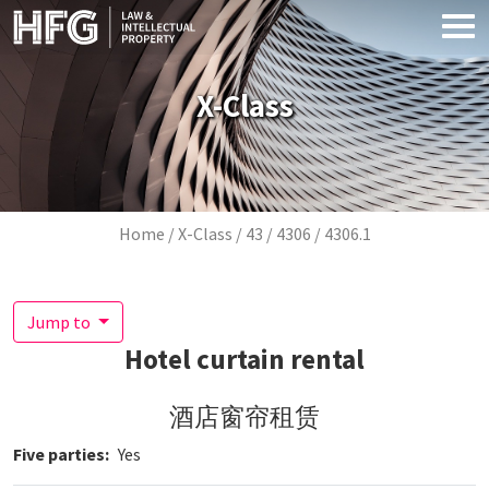
Skip to main content
X-Class
Breadcrumb
Home
X-Class
43
4306
4306.1
Jump to
Hotel curtain rental
酒店窗帘租赁
Five parties
Yes