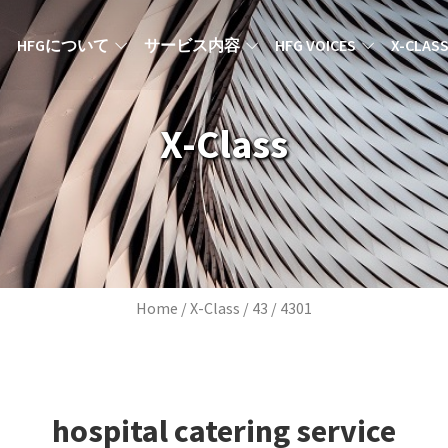
MAIN NAVIGATION JA
HFGについて
サービス内容
HFG VOICES
X-CLAS
X-Class
Breadcrumb
Home
X-Class
43
4301
hospital catering service