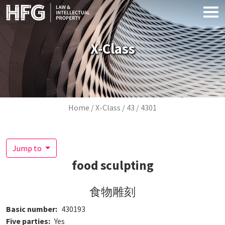
Skip to main content
X-Class
Breadcrumb
Home
X-Class
43
4301
Jump to
food sculpting
食物雕刻
Basic number
430193
Five parties
Yes