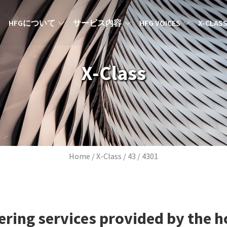
MAIN NAVIGATION JA
HFGについて
サービス内容
HFG VOICES
X-CLAS
X-Class
Breadcrumb
Home
X-Class
43
4301
ering services provided by the h