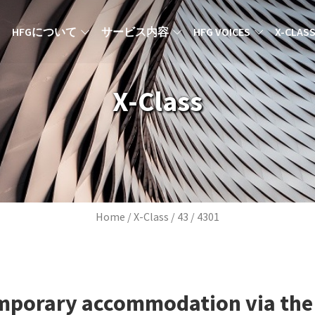
MAIN NAVIGATION JA
HFGについて
サービス内容
HFG VOICES
X-CLAS
X-Class
Breadcrumb
Home
X-Class
43
4301
mporary accommodation via the 