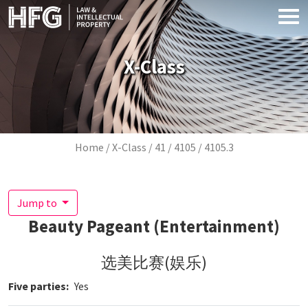
Skip to main content
X-Class
Breadcrumb
Home
X-Class
41
4105
4105.3
Jump to
Beauty Pageant (Entertainment)
选美比赛(娱乐)
Five parties
Yes