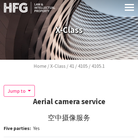
Skip to main content
X-Class
Breadcrumb
Home
X-Class
41
4105
4105.1
Jump to
Aerial camera service
空中摄像服务
Five parties
Yes