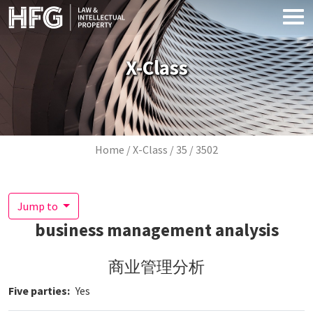
Skip to main content
X-Class
Breadcrumb
Home
X-Class
35
3502
Jump to
business management analysis
商业管理分析
Five parties
Yes