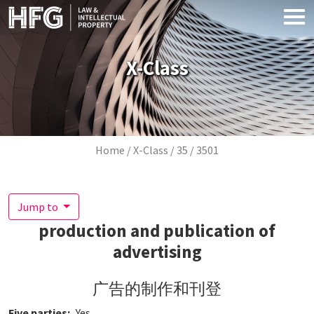
Skip to main content
X-Class
Breadcrumb
Home
X-Class
35
3501
Jump to
production and publication of
advertising
广告的制作和刊登
Five parties
Yes