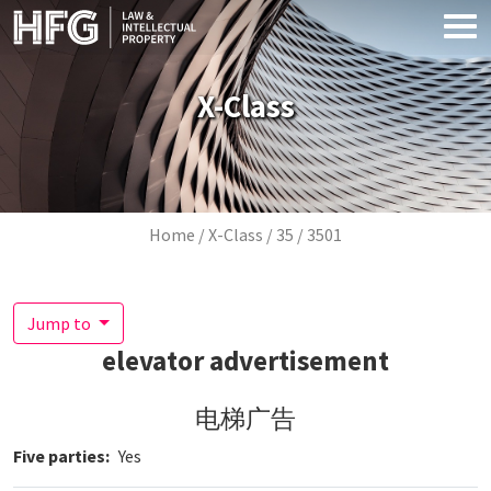
Skip to main content
X-Class
Breadcrumb
Home
X-Class
35
3501
Jump to
elevator advertisement
电梯广告
Five parties
Yes