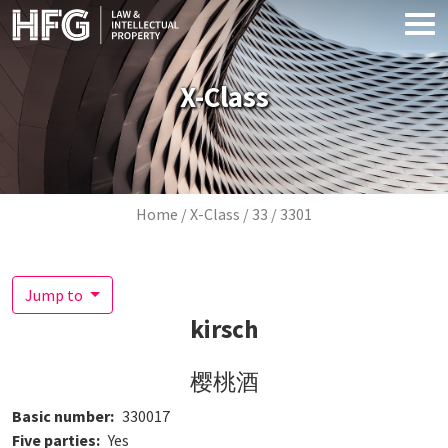
Skip to main content
X-Class
Breadcrumb
Home
X-Class
33
3301
Jump to
kirsch
樱桃酒
Basic number
330017
Five parties
Yes