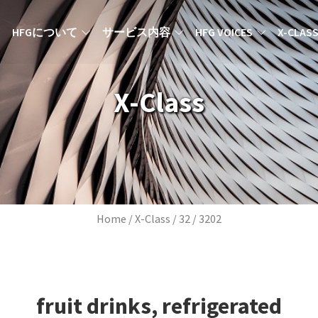
MAIN NAVIGATION JA
HFGについて
サービス内容
HFG VOICES
X-CLAS
X-Class
Breadcrumb
Home
X-Class
32
3202
fruit drinks, refrigerated