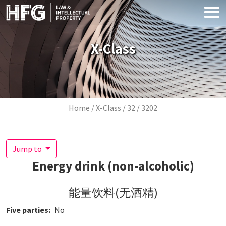
Skip to main content
X-Class
Breadcrumb
Home
X-Class
32
3202
Jump to
Energy drink (non-alcoholic)
能量饮料(无酒精)
Five parties
No