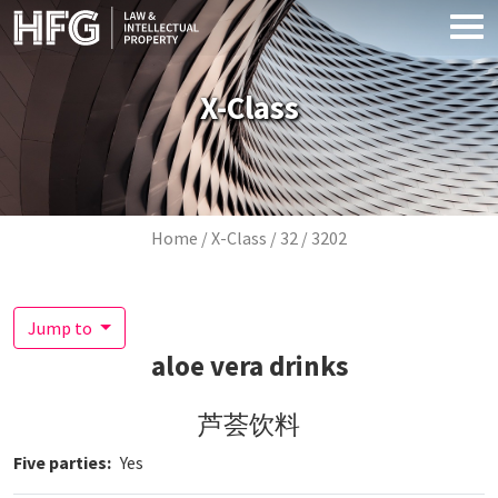
Skip to main content
X-Class
Breadcrumb
Home
X-Class
32
3202
Jump to
aloe vera drinks
芦荟饮料
Five parties
Yes