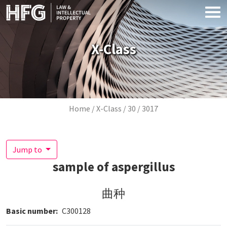
Skip to main content
X-Class
Breadcrumb
Home
X-Class
30
3017
Jump to
sample of aspergillus
曲种
Basic number
C300128