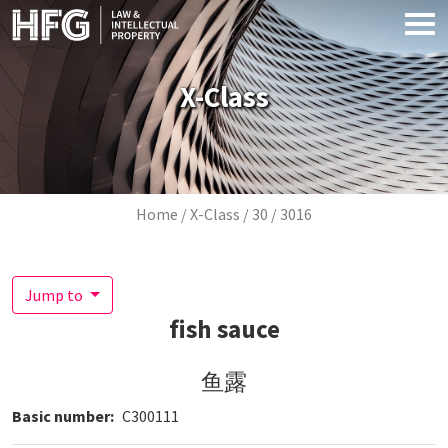
Skip to main content
X-Class
Breadcrumb
Home
X-Class
30
3016
Jump to
fish sauce
鱼露
Basic number
C300111