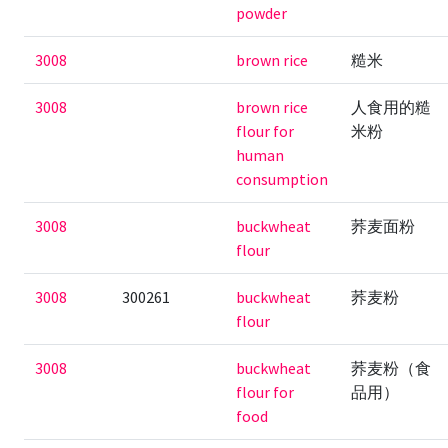
powder
3008
brown rice
糙米
3008
brown rice
人食用的糙
flour for
米粉
human
consumption
3008
buckwheat
荞麦面粉
flour
3008
300261
buckwheat
荞麦粉
flour
3008
buckwheat
荞麦粉（食
flour for
品用）
food