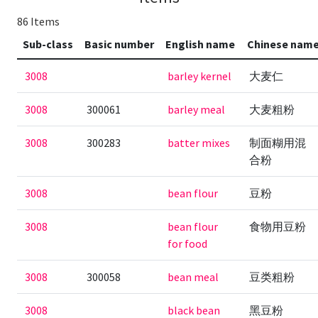
86 Items
Sub-class
Basic number
English name
Chinese nam
3008
barley kernel
大麦仁
3008
300061
barley meal
大麦粗粉
3008
300283
batter mixes
制面糊用混
合粉
3008
bean flour
豆粉
3008
bean flour
食物用豆粉
for food
3008
300058
bean meal
豆类粗粉
3008
black bean
黑豆粉