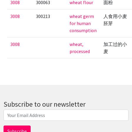
3008
300063
wheat flour
面粉
3008
300213
wheat germ
人食用小麦
for human
胚芽
consumption
3008
wheat,
加工过的小
processed
麦
Subscribe to our newsletter