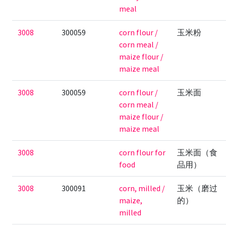
meal
3008
300059
corn flour /
玉米粉
corn meal /
maize flour /
maize meal
3008
300059
corn flour /
玉米面
corn meal /
maize flour /
maize meal
3008
corn flour for
玉米面（食
food
品用）
3008
300091
corn, milled /
玉米（磨过
maize,
的）
milled