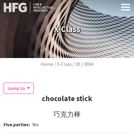
Skip to main content
X-Class
Breadcrumb
Home
X-Class
30
3004
Jump to
chocolate stick
巧克力棒
Five parties
Yes