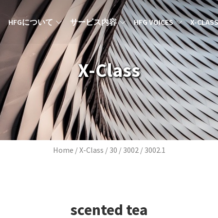
MAIN NAVIGATION JA
HFGについて
サービス内容
HFG VOICES
X-CLAS
X-Class
Breadcrumb
Home
X-Class
30
3002
3002.1
scented tea