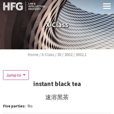
Skip to main content
X-Class
Breadcrumb
Home
X-Class
30
3002
3002.1
Jump to
instant black tea
速溶黑茶
Five parties
No