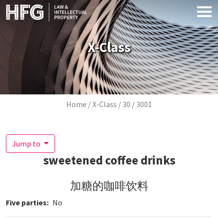
Skip to main content
X-Class
Breadcrumb
Home
X-Class
30
3001
Jump to
sweetened coffee drinks
加糖的咖啡饮料
Five parties
No