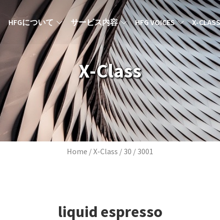
MAIN NAVIGATION JA
HFGについて
サービス内容
HFG VOICES
X-CLAS
X-Class
Breadcrumb
Home
X-Class
30
3001
liquid espresso