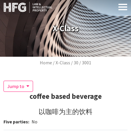
Skip to main content
X-Class
Breadcrumb
Home
X-Class
30
3001
Jump to
coffee based beverage
以咖啡为主的饮料
Five parties
No