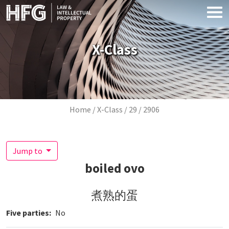
Skip to main content
X-Class
Breadcrumb
Home
X-Class
29
2906
Jump to
boiled ovo
煮熟的蛋
Five parties
No