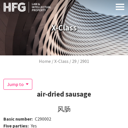
Skip to main content
X-Class
Breadcrumb
Home
X-Class
29
2901
Jump to
air-dried sausage
风肠
Basic number
C290002
Five parties
Yes