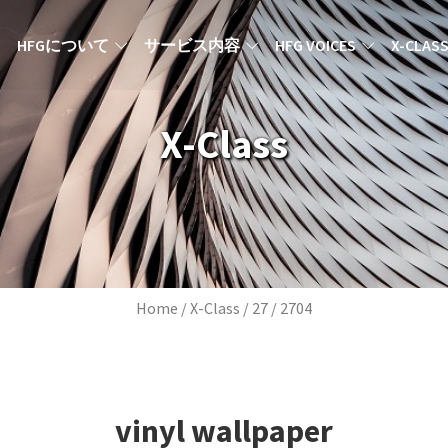
MAIN NAVIGATION JA
HFGについて
サービス内容
HFG VOICES
X-CLAS
X-Class
Breadcrumb
Home
X-Class
27
2704
vinyl wallpaper