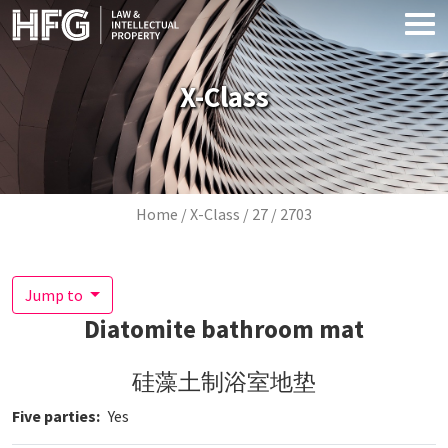
Skip to main content
X-Class
Breadcrumb
Home
X-Class
27
2703
Jump to
Diatomite bathroom mat
硅藻土制浴室地垫
Five parties
Yes