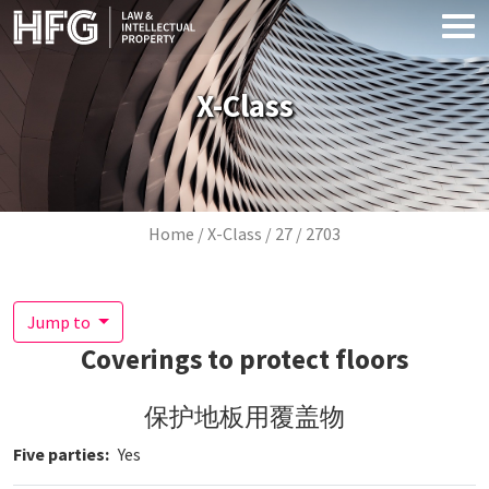
Skip to main content
X-Class
Breadcrumb
Home
X-Class
27
2703
Jump to
Coverings to protect floors
保护地板用覆盖物
Five parties
Yes