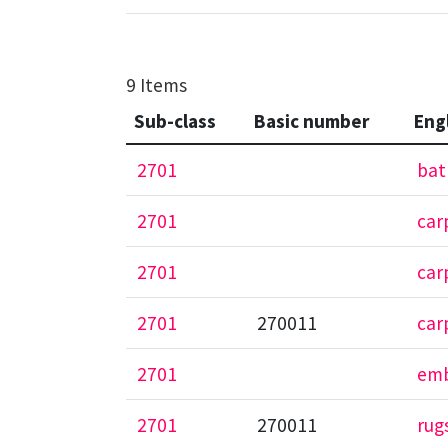
9 Items
Sub-class
Basic number
Eng
2701
bat
2701
car
2701
car
2701
270011
car
2701
emb
2701
270011
rug