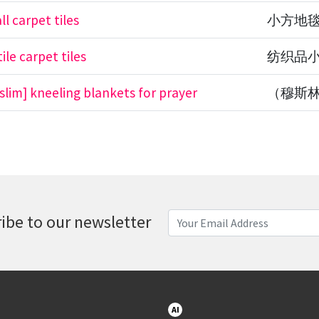
ll carpet tiles
小方地
ile carpet tiles
纺织品
slim] kneeling blankets for prayer
（穆斯
ibe to our newsletter
AI