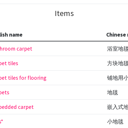
Items
lish name
Chinese
hroom carpet
浴室地
pet tiles
方块地
pet tiles for flooring
铺地用
pets
地毯
edded carpet
嵌入式
s*
小地毯