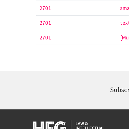
2701
sma
2701
text
2701
[Mu
Subscr