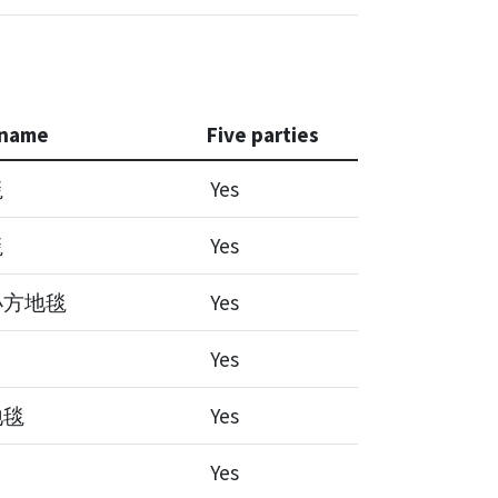
 name
Five parties
毯
Yes
毯
Yes
小方地毯
Yes
Yes
地毯
Yes
Yes