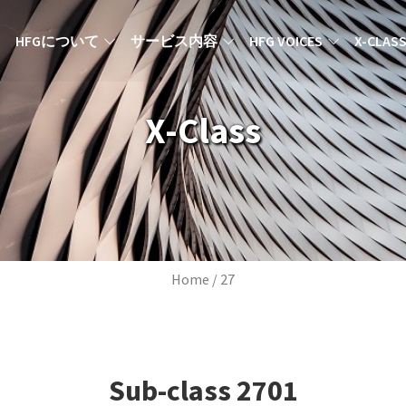
MAIN NAVIGATION JA
HFGについて
サービス内容
HFG VOICES
X-CLAS
X-Class
Breadcrumb
Home
27
Sub-class
2701