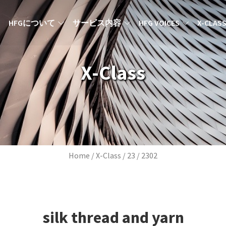
MAIN NAVIGATION JA
HFGについて
サービス内容
HFG VOICES
X-CLAS
X-Class
Breadcrumb
Home
X-Class
23
2302
silk thread and yarn