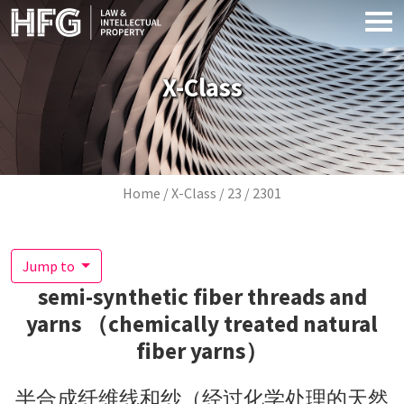
Skip to main content
X-Class
Breadcrumb
Home
X-Class
23
2301
Jump to
semi-synthetic fiber threads and
yarns （chemically treated natural
fiber yarns）
半合成纤维线和纱（经过化学处理的天然