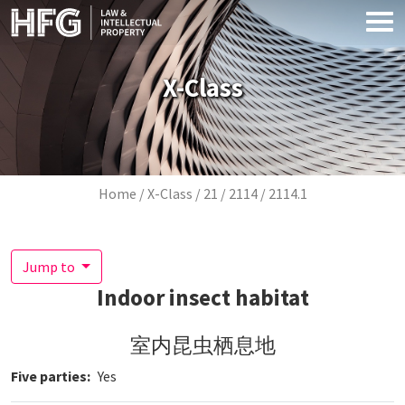
Skip to main content
X-Class
Breadcrumb
Home
X-Class
21
2114
2114.1
Jump to
Indoor insect habitat
室内昆虫栖息地
Five parties
Yes