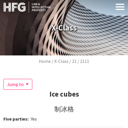
Skip to main content
X-Class
Breadcrumb
Home
X-Class
21
2111
Jump to
Ice cubes
制冰格
Five parties
Yes