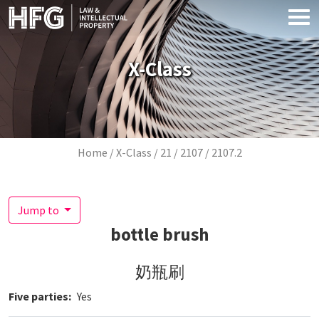
Skip to main content
X-Class
Breadcrumb
Home
X-Class
21
2107
2107.2
Jump to
bottle brush
奶瓶刷
Five parties
Yes