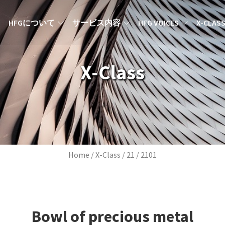
MAIN NAVIGATION JA
HFGについて
サービス内容
HFG VOICES
X-CLAS
X-Class
Breadcrumb
Home
X-Class
21
2101
Bowl of precious metal