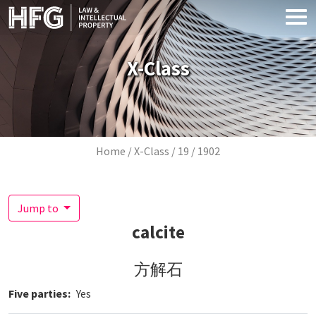
Skip to main content
X-Class
Breadcrumb
Home
X-Class
19
1902
Jump to
calcite
方解石
Five parties
Yes